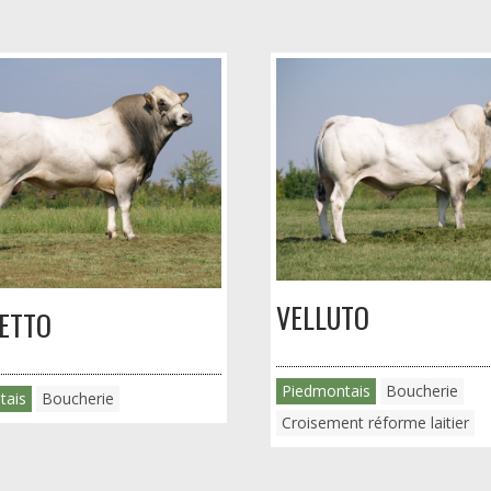
VELLUTO
ETTO
Piedmontais
Boucherie
tais
Boucherie
Croisement réforme laitier