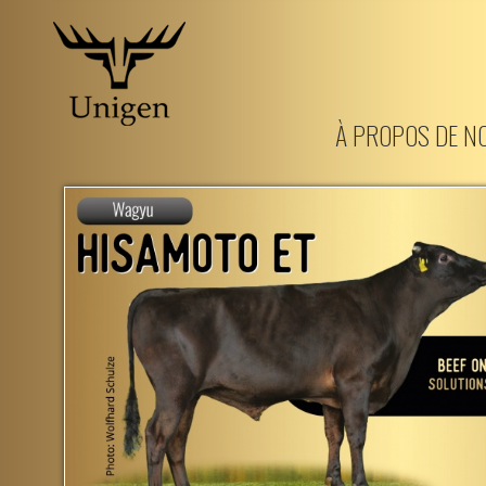
Aller
au
À PROPOS DE N
contenu
principal