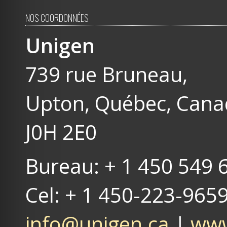
NOS COORDONNÉES
Unigen
739 rue Bruneau,
Upton, Québec, Can
J0H 2E0
Bureau: + 1 450 549 
Cel: + 1 450-223-965
info@unigen.ca
|
www