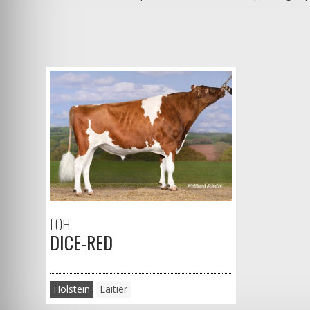
LOH
DICE-RED
Holstein
Laitier