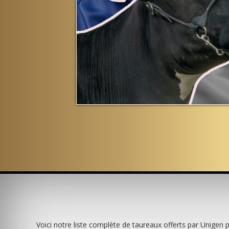
Previous
Next
Voici notre liste complète de taureaux offerts par Unigen 