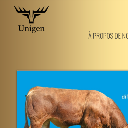
Aller
au
À PROPOS DE N
contenu
principal