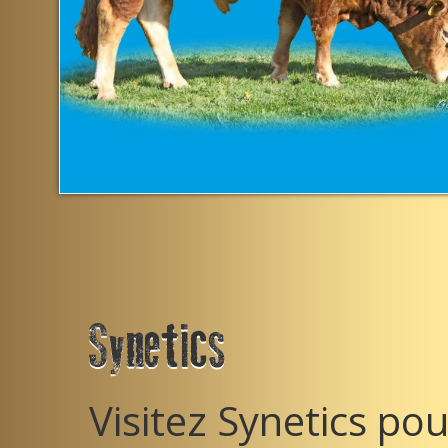
Synetics
Visitez Synetics pou