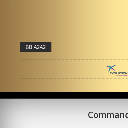
BB A2A2
Commande