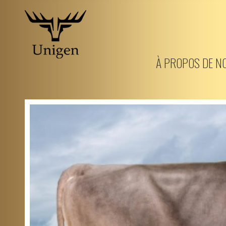
Aller
au
À PROPOS DE N
contenu
principal