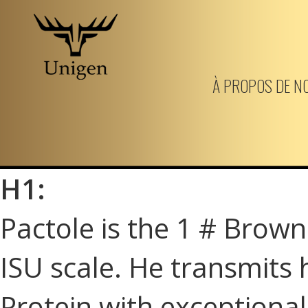
Aller
au
À PROPOS DE N
contenu
principal
H1:
Pactole is the 1 # Brown
ISU scale. He transmits h
Protein with exceptional